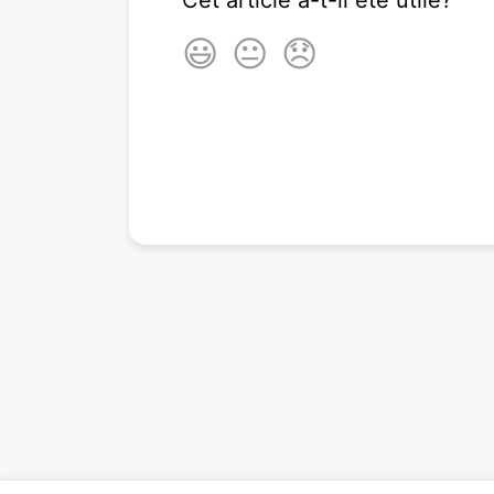
Cet article a-t-il été utile?
😃
😐
😞