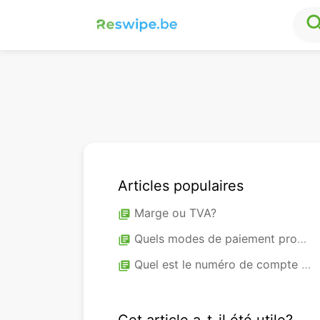
sea
Articles populaires
Marge ou TVA?
library_books
Quels modes de paiement proposez-vous?
library_books
Quel est le numéro de compte de Reswipe?
library_books